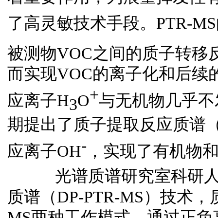
了高灵敏技术手段。
PTR-MS
被测物
VOC
之间的质子转移
而实现
VOC
的离子化和后续
+
应离子
H
O
与无机物几乎不
3
期提出了质子提取反应质谱
-
应离子
OH
，实现了有机物
光谱质谱研究室科研
质谱（
DP-PTR-MS
）技术，
MS
两种工作模式，通过正负