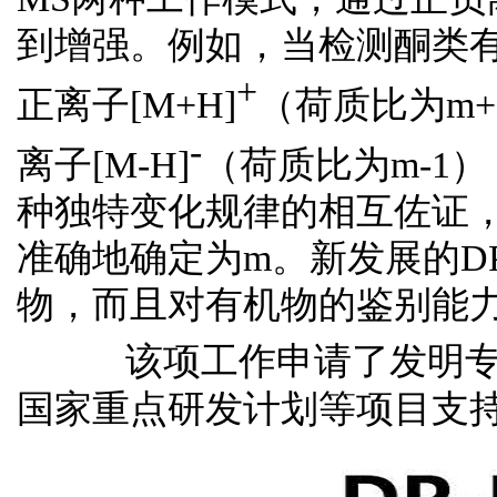
到增强。例如，当检测酮类
+
正离子
[M+H]
（荷质比为
m+
-
离子
[M-H]
（荷质比为
m-1
）
种独特变化规律的相互佐证
准确地确定为
m
。新发展的
D
物，而且对有机物的鉴别能
该项工作申请了发明
国家重点研发计划等项目支