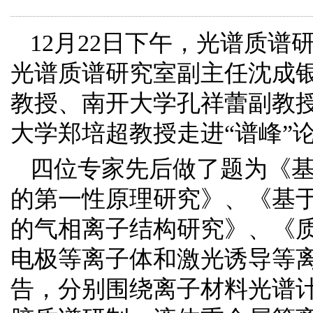
12
月
22
日下午，光谱质谱研
光谱质谱研究室副主任沈成
教授、南开大学孔祥蕾副教
大学郑培超教授走进“谱峰”
四位专家
先后做
了题为《
的第一性原理研究
》
、《
基
的气相离子结构研究
》、《
电极等离子体和激光诱导等
告，分别
围绕离子材料光谱