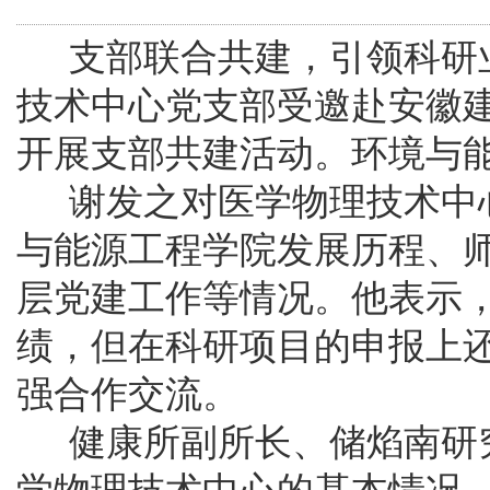
支部联合共建，引领科研业
技术中心党支部受邀赴安徽
开展支部共建活动。环境与
谢发之对医学物理技术中
与能源工程学院发展历程、
层党建工作等情况。他表示
绩，但在科研项目的申报上
强合作交流。
健康所副所长、储焰南研