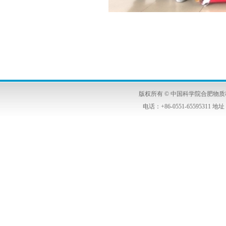
版权所有 © 中国科学院合肥物
电话：+86-0551-6559531